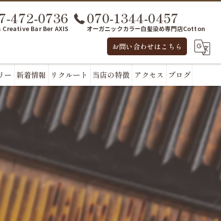
7-472-0736
070-1344-0457
 Creative Bar Ber AXIS
オーガニックカラー白髪染め専門店Cotton
お問い合わせはこちら
リー
新着情報
リクルート
当店の特徴
アクセス
ブログ
カット
enjoy hair axis
カラー
enjoy beauty Cream
パーマ
トリートメント
シャンプー