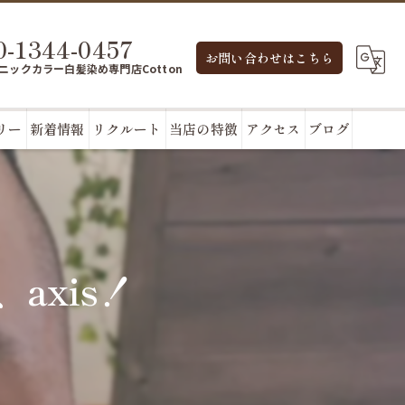
0-1344-0457
お問い合わせはこちら
ニックカラー白髪染め専門店Cotton
リー
新着情報
リクルート
当店の特徴
アクセス
ブログ
カット
enjoy hair axis
カラー
enjoy beauty Cream
axis！
パーマ
トリートメント
シャンプー