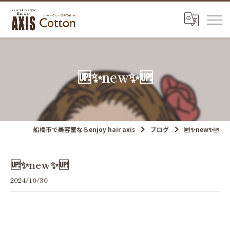
🆙✨new✨🆙
船橋市で美容室ならenjoy hair axis
ブログ
🆙✨new✨🆙
🆙✨new✨🆙
2024/10/30